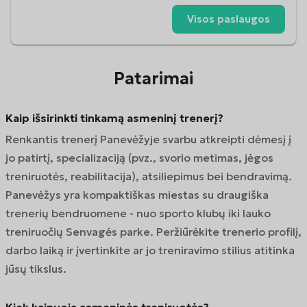
Visos paslaugos
Patarimai
Kaip išsirinkti tinkamą asmeninį trenerį?
Renkantis trenerį Panevėžyje svarbu atkreipti dėmesį į
jo patirtį, specializaciją (pvz., svorio metimas, jėgos
treniruotės, reabilitacija), atsiliepimus bei bendravimą.
Panevėžys yra kompaktiškas miestas su draugiška
trenerių bendruomene - nuo sporto klubų iki lauko
treniruočių Senvagės parke. Peržiūrėkite trenerio profilį,
darbo laiką ir įvertinkite ar jo treniravimo stilius atitinka
jūsų tikslus.