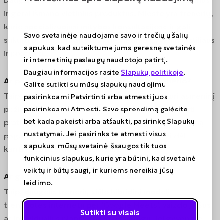
Dauguma trenerių pateikia bendrus mitybos patarimus
ir gerai išmano vietinius produktus. Mieste yra trenerių,
kurie specializuojasi mitybos konsultacijose ir gali
Savo svetainėje naudojame savo ir trečiųjų šalių
sukurti planus, pritaikytus prie vietinio gyvenimo stiliaus
slapukus, kad suteiktume jums geresnę svetainės
ir produktų.
ir internetinių paslaugų naudotojo patirtį.
Daugiau informacijos rasite
Slapukų politikoje
.
Ar pradedantiesiems reikia asmeninio trenerio?
Galite sutikti su mūsų slapukų naudojimu
Taip, ypač Panevėžyje, kur treneriai dažnai turi asmeninį
pasirinkdami Patvirtinti arba atmesti juos
požiūrį į kiekvieną klientą. Treneris padeda išmokti
pasirinkdami Atmesti. Savo sprendimą galėsite
bet kada pakeisti arba atšaukti, pasirinkę Slapukų
pratimų technikos, užtikrina saugumą ir sukuria planą
nustatymai. Jei pasirinksite atmesti visus
pagal jūsų tikslus. Panevėžio treneriai žinomi dėl
slapukus, mūsų svetainė išsaugos tik tuos
kantrybės su pradedančiaisiais.
funkcinius slapukus, kurie yra būtini, kad svetainė
veiktų ir būtų saugi, ir kuriems nereikia jūsų
Ar galiu treniruotis nuotoliniu būdu?
leidimo.
Taip, daugelis trenerių siūlo hibridinį modelį -
treniruotes internetu per 'Google Meets', vaizdo įrašus
Sutikti su visais
ar individualius planus. Tai ypač patogu, jei gyvenate