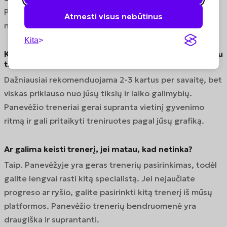
Panevėžio rajone arba norite sportuoti namuose, bet
Atmesti visus nebūtinus
naudotis miesto trenerių patirtimi.
Kita
Kiek kartų per savaitę rekomenduojama treniruotis su
treneriu?
Dažniausiai rekomenduojama 2-3 kartus per savaitę, bet
viskas priklauso nuo jūsų tikslų ir laiko galimybių.
Panevėžio treneriai gerai supranta vietinį gyvenimo
ritmą ir gali pritaikyti treniruotes pagal jūsų grafiką.
Ar galima keisti trenerį, jei matau, kad netinka?
Taip. Panevėžyje yra geras trenerių pasirinkimas, todėl
galite lengvai rasti kitą specialistą. Jei nejaučiate
progreso ar ryšio, galite pasirinkti kitą trenerį iš mūsų
platformos. Panevėžio trenerių bendruomenė yra
draugiška ir suprantanti.