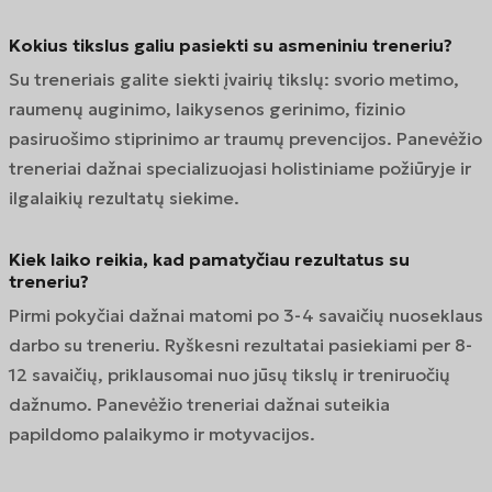
Kokius tikslus galiu pasiekti su asmeniniu treneriu?
Su treneriais galite siekti įvairių tikslų: svorio metimo,
raumenų auginimo, laikysenos gerinimo, fizinio
pasiruošimo stiprinimo ar traumų prevencijos. Panevėžio
treneriai dažnai specializuojasi holistiniame požiūryje ir
ilgalaikių rezultatų siekime.
Kiek laiko reikia, kad pamatyčiau rezultatus su
treneriu?
Pirmi pokyčiai dažnai matomi po 3-4 savaičių nuoseklaus
darbo su treneriu. Ryškesni rezultatai pasiekiami per 8-
12 savaičių, priklausomai nuo jūsų tikslų ir treniruočių
dažnumo. Panevėžio treneriai dažnai suteikia
papildomo palaikymo ir motyvacijos.