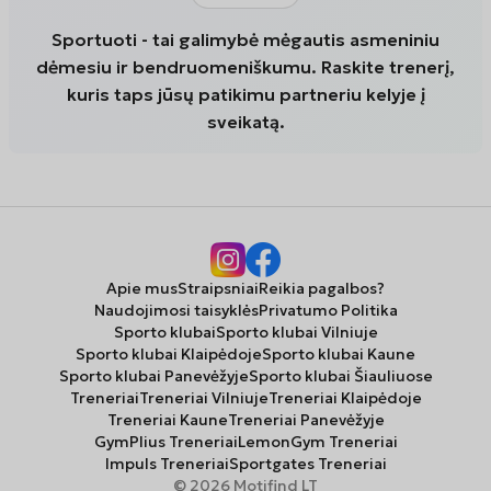
Sportuoti - tai galimybė mėgautis asmeniniu
dėmesiu ir bendruomeniškumu. Raskite trenerį,
kuris taps jūsų patikimu partneriu kelyje į
sveikatą.
Apie mus
Straipsniai
Reikia pagalbos?
Naudojimosi taisyklės
Privatumo Politika
Sporto klubai
Sporto klubai Vilniuje
Sporto klubai Klaipėdoje
Sporto klubai Kaune
Sporto klubai Panevėžyje
Sporto klubai Šiauliuose
Treneriai
Treneriai Vilniuje
Treneriai Klaipėdoje
Treneriai Kaune
Treneriai Panevėžyje
GymPlius Treneriai
LemonGym Treneriai
Impuls Treneriai
Sportgates Treneriai
© 2026 Motifind LT