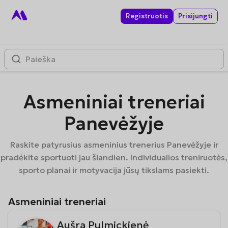
Registruotis
Prisijungti
Asmeniniai treneriai
Panevėžyje
Raskite patyrusius asmeninius trenerius Panevėžyje ir
pradėkite sportuoti jau šiandien. Individualios treniruotės,
sporto planai ir motyvacija jūsų tikslams pasiekti.
Asmeniniai treneriai
Aušra Pulmickienė