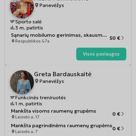
Panevėžys
Sporto salė
3
m. patirtis
Sąnarių mobilumo gerinimas, skausmų mažinimas PNF metodika
50
€
Respublikos 47a
Visos paslaugos
Greta Bardauskaitė
Panevėžys
Funkcinės treniruotės
1
m. patirtis
Mankšta visoms raumenų grupėms
0
€
Laisvės a. 17
Mankšta pagrindinėms raumenų grupėms
0
€
Laisvės a. 7