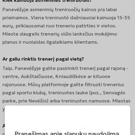
Kiek kainuoja asmeninės treniruotės?
Panevėžyje asmeninių treniruočių kainos yra labai
prieinamos. Viena treniruotė dažniausiai kainuoja 15-35
eurų, priklausomai nuo trenerio patirties ir vietos.
Mieste daugelis trenerių siūlo lanksčius mokėjimo
planus ir nuolaidas ilgalaikiams klientams.
Ar galiu rinktis trenerį pagal vietą?
Taip. Panevėžyje galite pasirinkti trenerį pagal rajoną -
centre, Aukštaičiuose, Kniaudiškėse ar kituose
rajonuose. Mūsų platformoje galite filtruoti trenerius
pagal sporto klubą, treniruotes lauke (pvz., Senvagės
parke, prie Nevėžio) arba treniruotes namuose. Miestas
yra kompaktiškas, todėl lengva pasiekti bet kurią vietą.
Ar asmeninis treneris padeda su mityba?
Pranešimas apie slapukų naudojimą