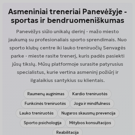
Asmeniniai treneriai Panevėžyje -
sportas ir bendruomeniškumas
Panevėžys siūlo unikalų derinį - mažo miesto
jaukumą su profesionaliais sporto sprendimais. Nuo
sporto klubų centre iki lauko treniruočių Senvagės
parke - mieste rasite trenerį, kuris padės pasiekti
jūsų tikslų. Mūsų platformoje surasite patyrusius
specialistus, kurie vertina asmeninį požiūrį ir
ilgalaikius santykius su klientais.
Raumenų auginimas
Kardio treniruotės
Funkcinės treniruotės
Joga ir mindfulness
Lauko treniruotės
Nugaros skausmų prevencija
Sporto psichologija
Mitybos konsultacijos
Reabilitacija