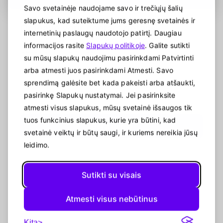
Savo svetainėje naudojame savo ir trečiųjų šalių
slapukus, kad suteiktume jums geresnę svetainės ir
Or leave your contact details
internetinių paslaugų naudotojo patirtį. Daugiau
We'll get back to you and answer all your
informacijos rasite
Slapukų politikoje
. Galite sutikti
questions in 24 hours
su mūsų slapukų naudojimu pasirinkdami Patvirtinti
Email
arba atmesti juos pasirinkdami Atmesti. Savo
sprendimą galėsite bet kada pakeisti arba atšaukti,
Phone number
pasirinkę Slapukų nustatymai. Jei pasirinksite
atmesti visus slapukus, mūsų svetainė išsaugos tik
tuos funkcinius slapukus, kurie yra būtini, kad
Get a Demo
svetainė veiktų ir būtų saugi, ir kuriems nereikia jūsų
leidimo.
Sutikti su visais
Atmesti visus nebūtinus
Kita