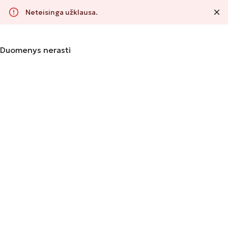
Neteisinga užklausa.
Registruotis
Prisijungti
Duomenys nerasti