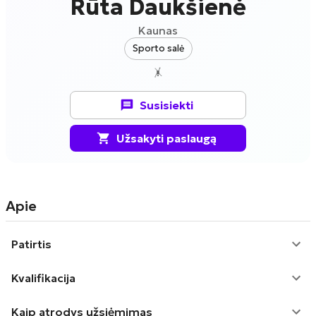
Rūta Daukšienė
Kaunas
Sporto salė
🤸
Susisiekti
Užsakyti paslaugą
Apie
Patirtis
Kvalifikacija
Kaip atrodys užsiėmimas