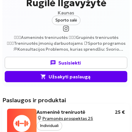
Rugilė Ilgavyžytė
Kaunas
Sporto salė
🧘🏼‍♀️Asmeninės treniruotės 🤸🏼‍♀️Grupinės treniruotės
🦹🏼‍♀️Treniruotės įmonių darbuotojams 📑Sporto programos
💭Konsultacijos Problemos, kurias sprendžiu: Svorio
mažinimas ir kūno tonuso gerinimas. Raumenų stiprinimas,
auginimas Laikysenos korekcija Sklandus grįžimas į fizinį
Susisiekti
aktyvumą po traumų ar ilgesnės pertraukos.
Užsakyti paslaugą
Paslaugos ir produktai
Asmeninė treniruotė
25 €
Pramonės prospektas 25
Individuali