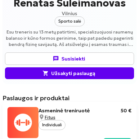
Renatas Suleimanovas
Vilnius
Sporto salė
Esu treneris su 13 metų patirtimi, specializuojuosi raumenų
balanso ir kūno formos gerinime, taip pat padedu pagerinti
bendrą fizinę savijautą. Aš atsižvelgiu į esamas traumas ir
pritaikau treniruotes, kad jos būtų saugios ir efektyvios.
Padedu pasiruošti varžyboms ir siekti ilgalaikių rezultatų,
Susisiekti
užtikrindamas sveiką bei tvarų sportavimą.
Užsakyti paslaugą
Paslaugos ir produktai
Asmeninė treniruotė
50 €
Fitus
Individuali