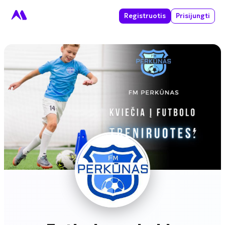
Registruotis
Prisijungti