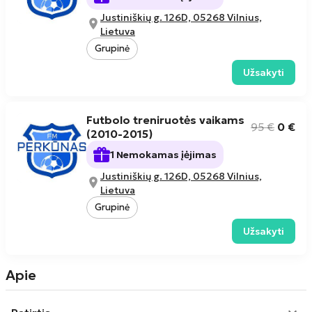
Justiniškių g. 126D, 05268 Vilnius,
Lietuva
Grupinė
Užsakyti
Futbolo treniruotės vaikams
95
€
0
€
(2010-2015)
1 Nemokamas įėjimas
Justiniškių g. 126D, 05268 Vilnius,
Lietuva
Grupinė
Užsakyti
Apie