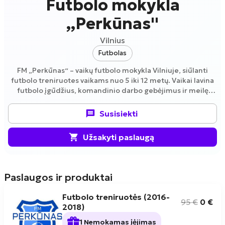
Futbolo mokykla
,,Perkūnas''
Vilnius
Futbolas
FM „Perkūnas“ – vaikų futbolo mokykla Vilniuje, siūlanti
futbolo treniruotes vaikams nuo 5 iki 12 metų. Vaikai lavina
futbolo įgūdžius, komandinio darbo gebėjimus ir meilę
sportui.
Susisiekti
Užsakyti paslaugą
Paslaugos ir produktai
Futbolo treniruotės (2016-
95
€
0
€
2018)
1 Nemokamas įėjimas