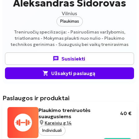
Aleksandras Sidorovas
Vilnius
Plaukimas
Treniruočių specilizacija: - Pasiruošimas varžybomis,
triatlonams - Mokymas plaukti nuo nulio - Plaukimo
technikos gerinimas - Suaugusių bei vaikų treniravimas
Susisiekti
Užsakyti paslaugą
Paslaugos ir produktai
Plaukimo treniruotės
40 €
suaugusiems
Kareiviu g 14
Individuali