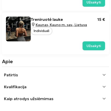
Užsakyti
Treniruotė lauke
15 €
Kaunas, Kauno m. sav., Lietuva
Individuali
Užsakyti
Apie
Patirtis
Kvalifikacija
Kaip atrodys užsiėmimas