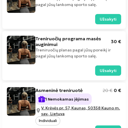
pagal jūsų lankomą sporto salę.
Užsakyti
Treniruočių programa masės
30 €
auginimui
Treniruočių planas pagal jūsų poreikį ir
pagal jūsų lankomą sporto salę.
Užsakyti
Asmeninė treniruotė
20
€
0
€
1 Nemokamas įėjimas
V. Krėvės pr. 57, Kaunas, 50358 Kauno m.
sav., Lietuva
Individuali