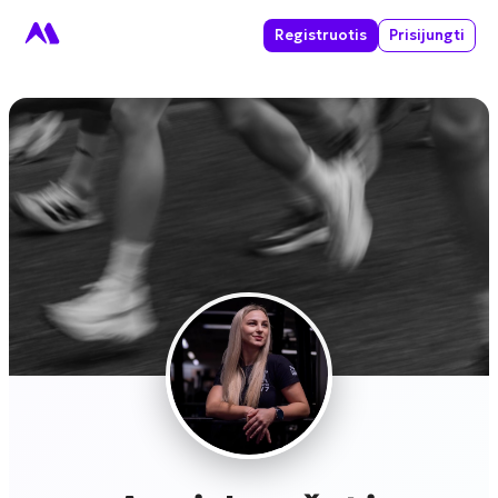
Registruotis
Prisijungti