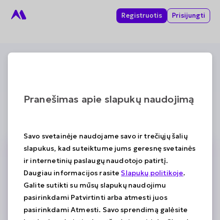
Registruotis
Prisijungti
Pranešimas apie slapukų naudojimą
Savo svetainėje naudojame savo ir trečiųjų šalių
slapukus, kad suteiktume jums geresnę svetainės
ir internetinių paslaugų naudotojo patirtį.
Daugiau informacijos rasite
Slapukų politikoje
.
Galite sutikti su mūsų slapukų naudojimu
pasirinkdami Patvirtinti arba atmesti juos
pasirinkdami Atmesti. Savo sprendimą galėsite
Oi!