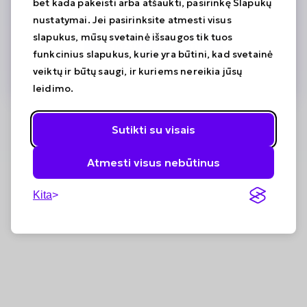
bet kada pakeisti arba atšaukti, pasirinkę Slapukų
Nepavyko pateikti atsiliepimo. Bandykite dar
kartą arba susisiekite su mumis.
nustatymai. Jei pasirinksite atmesti visus
slapukus, mūsų svetainė išsaugos tik tuos
Grįžti į pagrindinį
funkcinius slapukus, kurie yra būtini, kad svetainė
veiktų ir būtų saugi, ir kuriems nereikia jūsų
leidimo.
Sutikti su visais
Atmesti visus nebūtinus
Kita