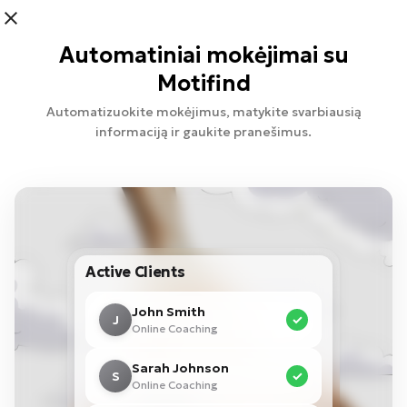
Automatiniai mokėjimai su
Motifind
Automatizuokite mokėjimus, matykite svarbiausią
informaciją ir gaukite pranešimus.
Active Clients
John Smith
J
✓
Online Coaching
Sarah Johnson
S
✓
Online Coaching