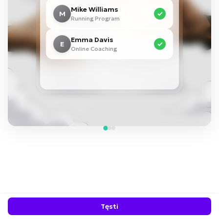
Mike Williams
M
✓
Running Program
Emma Davis
E
✓
Online Coaching
Tęsti