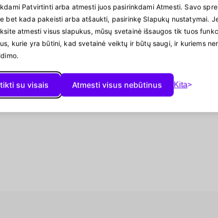
nkdami Patvirtinti arba atmesti juos pasirinkdami Atmesti. Savo spr
te bet kada pakeisti arba atšaukti, pasirinkę Slapukų nustatymai. Je
nksite atmesti visus slapukus, mūsų svetainė išsaugos tik tuos funkc
Automatiniai mokėjimai
us, kurie yra būtini, kad svetainė veiktų ir būtų saugi, ir kuriems ner
Nustok gaudyti mokėjimus. Klientai
eidimo.
užsiprenumeruoja vieną kartą, o mokėjimai
renkami automatiškai kiekvieną mėnesį. Sąskaitos
sugeneruojamos, pinigai tavo sąskaitoje.
tikti su visais
Atmesti visus nebūtinus
Kita