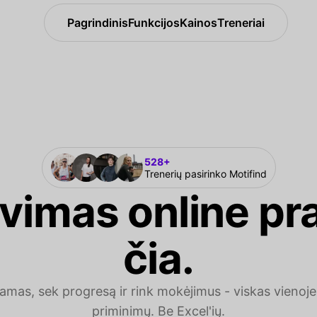
Pagrindinis
Funkcijos
Kainos
Treneriai
528+
Trenerių pasirinko Motifind
avimas online pr
čia.
amas, sek progresą ir rink mokėjimus - viskas vienoje 
priminimų. Be Excel'ių.