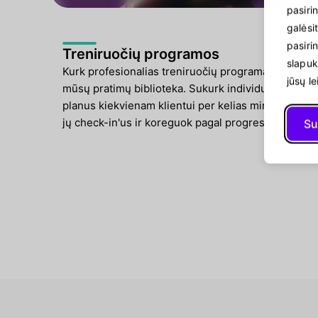
pasiri
galėsi
pasiri
Treniruočių programos
slapuk
Kurk profesionalias treniruočių programas su
jūsų l
mūsų pratimų biblioteka. Sukurk individualius
planus kiekvienam klientui per kelias minutes, sek
jų check-in'us ir koreguok pagal progresą.
Su