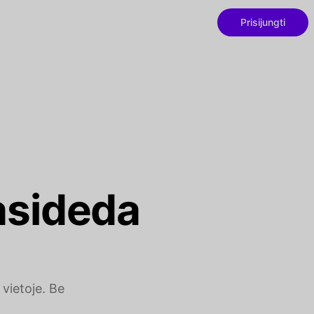
Prisijungti
asideda
vietoje. Be