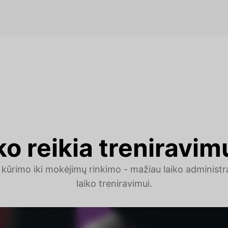
o reikia treniravim
ūrimo iki mokėjimų rinkimo - mažiau laiko administr
laiko treniravimui.