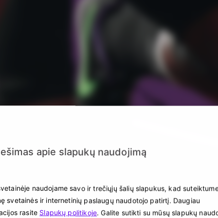
Day 1
Upper Body
Bench Press
4 sets × 8 reps
Dumbbell Rows
3 sets × 12 reps
Shoulder Press
3 sets × 10 reps
ešimas apie slapukų naudojimą
Tricep Dips
3 sets × 12 reps
vetainėje naudojame savo ir trečiųjų šalių slapukus, kad suteiktum
ę svetainės ir internetinių paslaugų naudotojo patirtį. Daugiau
acijos rasite
Slapukų politikoje
. Galite sutikti su mūsų slapukų naud