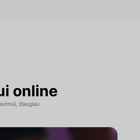
ui online
avimui, daugiau