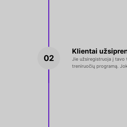
Klientai užsipre
02
Jie užsiregistruoja į tav
treniruočių programą. Jok