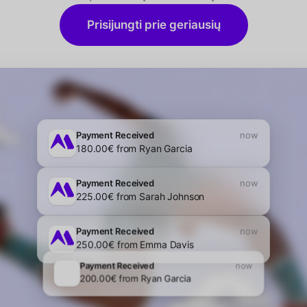
Prisijungti prie geriausių
Online Coaching
Monthly Training Program
150€
per month
Subscribe Now