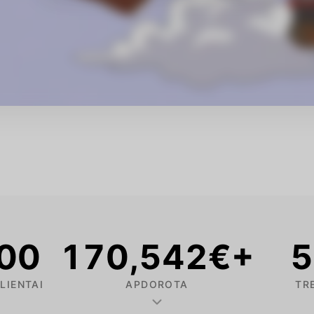
02
170,592
€+
5
iūtė-Butienė
Jurga Maculevičiūtė
Tomas Aglinskas
LIENTAI
APDOROTA
TR
ių trenerė,
Asmeninė trenerė, grupinių
Asmeninis treneris, bėgim
 įkūrėja.
treniruočių trenerė, studijos The
entuziastas, ultramaratoni
One įkūrėja.
Lietuvos rekordininkas.