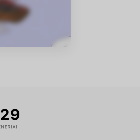
30
Egidijus Adomkaitis
Unė Narkūnaitė
ENERIAI
o
Love Streams Running bėgimo
Europos triatlono vicečempionė,
ninkas,
treneris, maratonininkas.
triatloninkė, bėgimo ir triatlono
trenerė.