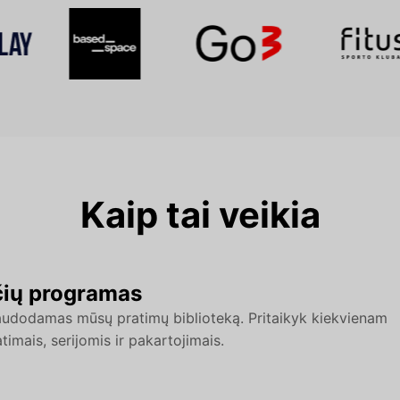
Kaip tai veikia
čių programas
naudodamas mūsų pratimų biblioteką. Pritaikyk kiekvienam
timais, serijomis ir pakartojimais.