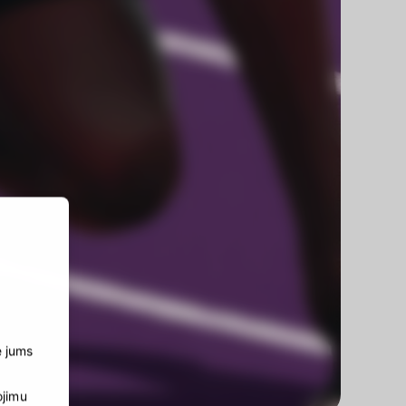
e jums
ojimu