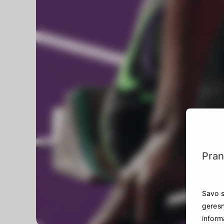
Pran
Savo s
geresn
inform