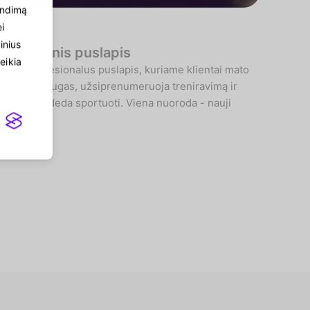
endimą
i
inius
Asmeninis puslapis
eikia
Tavo profesionalus puslapis, kuriame klientai mato
tavo paslaugas, užsiprenumeruoja treniravimą ir
iškart pradeda sportuoti. Viena nuoroda - nauji
klientai.