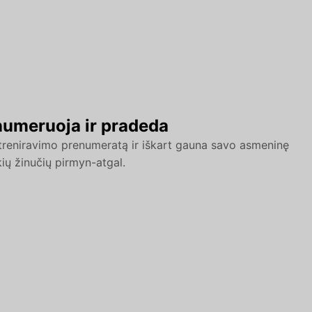
numeruoja ir pradeda
o treniravimo prenumeratą ir iškart gauna savo asmeninę
ių žinučių pirmyn-atgal.